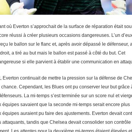
ant où Everton s’approchait de la surface de réparation était so
core réussi à créer plusieurs occasions dangereuses. L’un d’eux
u le ballon sur le flanc et, après avoir dépassé le défenseur, a 
oit, a tiré au but mais le ballon est passé à côté du but. Cet
angereuse si elle parvient à établir une communication en attaq
, Everton continuait de mettre la pression sur la défense de Che
 chance. Cependant, les Blues ont pu conserver leur but grâce 
 défenseurs. La mi-temps s’est terminée sur un score nul et vierg
deux équipes savaient que la seconde mi-temps serait encore plus
ux équipes auraient pu faire des ajustements. Everton devait con
ses attaquants, tandis que Chelsea devait consolider son contrôle
ement. Les attentes pour la deuxième mi-temps étaient élevées et