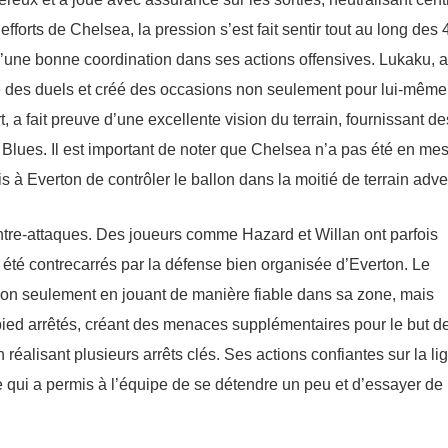
fforts de Chelsea, la pression s’est fait sentir tout au long des 
d’une bonne coordination dans ses actions offensives. Lukaku, 
é des duels et créé des occasions non seulement pour lui-même
, a fait preuve d’une excellente vision du terrain, fournissant de
 Blues. Il est important de noter que Chelsea n’a pas été en me
s à Everton de contrôler le ballon dans la moitié de terrain adve
ntre-attaques. Des joueurs comme Hazard et Willan ont parfois
 été contrecarrés par la défense bien organisée d’Everton. Le
 non seulement en jouant de manière fiable dans sa zone, mais
pied arrêtés, créant des menaces supplémentaires pour le but d
réalisant plusieurs arrêts clés. Ses actions confiantes sur la li
e qui a permis à l’équipe de se détendre un peu et d’essayer de