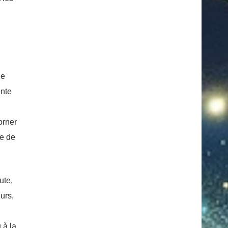
de
ente
orner
ce de
ute,
urs,
 à la