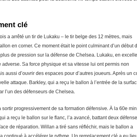
ment clé
ois a arrêté un tir de Lukaku – le tir belge des 12 mètres, mais
ballon en corner. Ce moment était le point culminant d’un début 
plus de pression sur la défense de Chelsea. Lukaku, en excell
 adverse. Sa force physique et sa vitesse lui ont permis non
s aussi d’ouvrir des espaces pour d’autres joueurs. Après un c
lle attaque. Barkley, qui a reçu le ballon à l’entrée de la surfa
 par l’un des défenseurs de Chelsea.
sortir progressivement de sa formation défensive. À la 60e min
i a reçu le ballon sur le flanc, l’a avancé, battant deux défense
face de réparation. Willan a tiré sans réfléchir, mais le ballon a
 continué à accélérer le rythme. Un remplacement clé a eu lieu