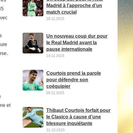
Madrid à l’approche d’un
45
match crucial
avec
26.11.2025
s
Un nouveau coup dur pour
le Real Madrid avant la
sure
pause internationale
rse.
19.11.2025
Courtois prend la parole
pour défendre son
coéquipier
09.11.2025
e
gne et
Thibaut Courtois forfait pour
le Clasico à cause d’une
blessure inquiétante
31.10.2025