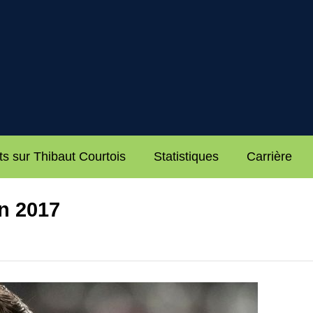
ts sur Thibaut Courtois
Statistiques
Carrière
n 2017