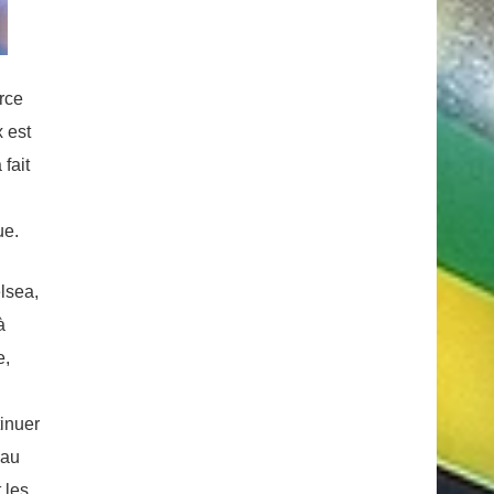
urce
 est
fait
ue.
lsea,
à
e,
tinuer
 au
 les