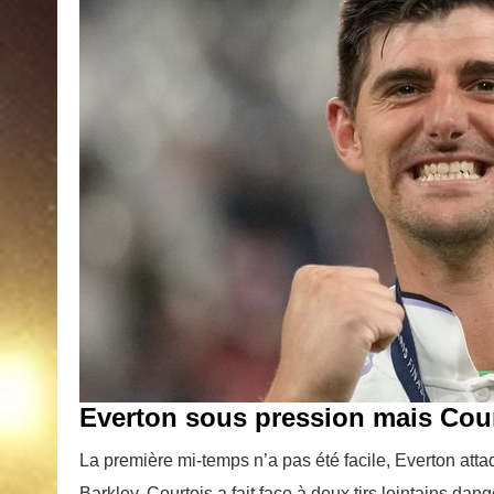
Everton sous pression mais Cour
La première mi-temps n’a pas été facile, Everton att
Barkley. Courtois a fait face à deux tirs lointains dan