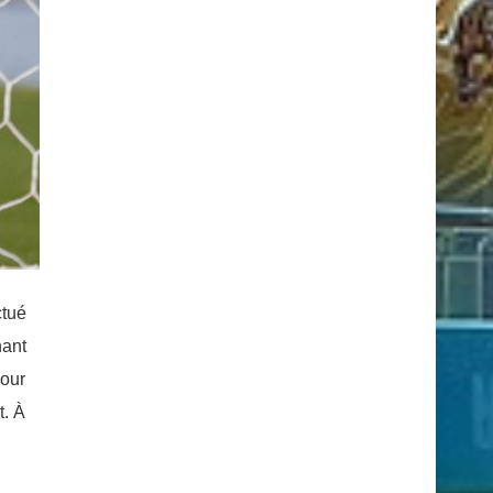
ctué
nant
pour
t. À