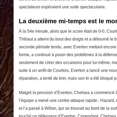
spectateurs espéraient une suite spectaculaire.
La deuxième mi-temps est le mo
À la 54e minute, alors que le score était de 0-0, Court
Thibaut a atteint du bout des doigts et a détourné le 
seconde période tendu, avec Everton mettant encore 
forme, a continué à poser des problèmes à la défense
seulement de créer des occasions pour lui-même, mai
suite à un arrêt de Courtois, Everton a lancé une nouve
réparation, a tenté de tirer, mais son tir a été bloqué
Malgré la pression d’Everton, Chelsea a commencé à 
l’équipe a mené une contre-attaque rapide : Hazard, qu
et l’a passé à Willan, qui se trouvait au bord de la sur
touché un défenseur d’Everton. Cependant, Chelsea a