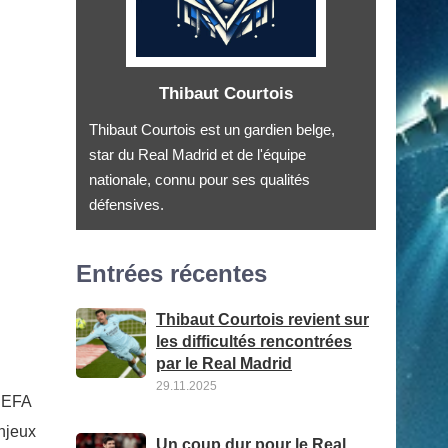
Thibaut Courtois
Thibaut Courtois est un gardien belge,
star du Real Madrid et de l'équipe
nationale, connu pour ses qualités
défensives.
Entrées récentes
Thibaut Courtois revient sur
les difficultés rencontrées
par le Real Madrid
29.11.2025
’UEFA
enjeux
Un coup dur pour le Real