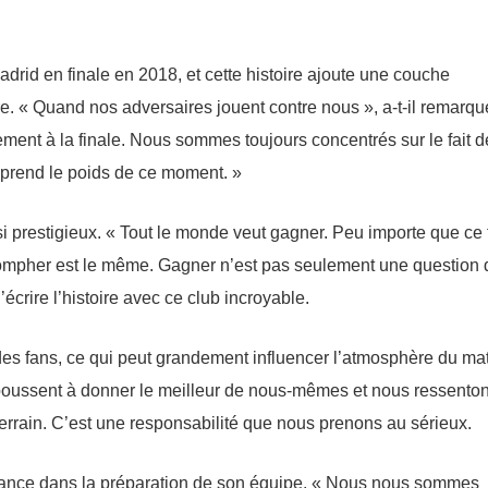
adrid en finale en 2018, et cette histoire ajoute une couche
e. « Quand nos adversaires jouent contre nous », a-t-il remarqu
ement à la finale. Nous sommes toujours concentrés sur le fait d
mprend le poids de ce moment. »
i prestigieux. « Tout le monde veut gagner. Peu importe que ce t
triompher est le même. Gagner n’est pas seulement une question 
d’écrire l’histoire avec ce club incroyable.
es fans, ce qui peut grandement influencer l’atmosphère du ma
s poussent à donner le meilleur de nous-mêmes et nous ressento
terrain. C’est une responsabilité que nous prenons au sérieux.
nfiance dans la préparation de son équipe. « Nous nous sommes