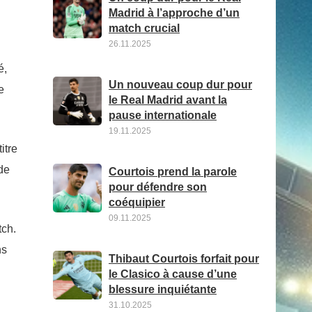
Madrid à l’approche d’un
match crucial
26.11.2025
é,
Un nouveau coup dur pour
e
le Real Madrid avant la
pause internationale
19.11.2025
itre
de
Courtois prend la parole
pour défendre son
coéquipier
09.11.2025
tch.
ns
Thibaut Courtois forfait pour
le Clasico à cause d’une
blessure inquiétante
31.10.2025