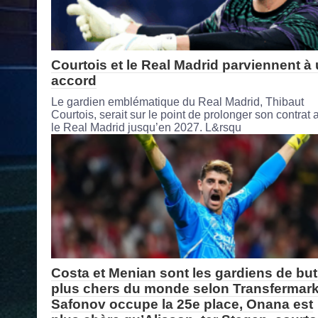
Courtois et le Real Madrid parviennent à
accord
Le gardien emblématique du Real Madrid, Thibaut
Courtois, serait sur le point de prolonger son contrat 
le Real Madrid jusqu’en 2027. L&rsqu
Costa et Menian sont les gardiens de but
plus chers du monde selon Transfermark
Safonov occupe la 25e place, Onana est